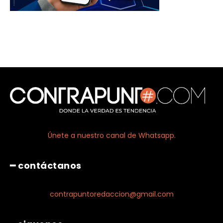
Únete a nuestro canal de Whatsapp.
━ contáctanos
contrapuntoredaccion@gmail.com