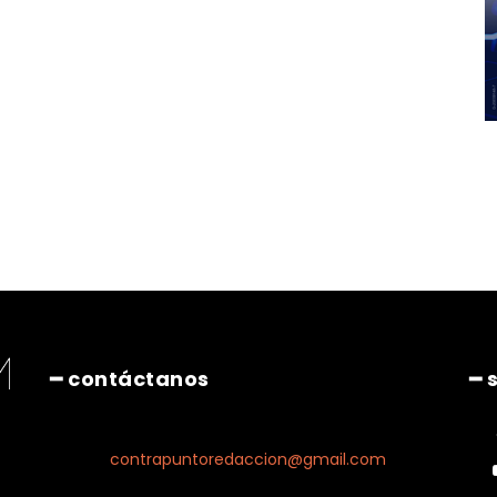
━ contáctanos
━ 
contrapuntoredaccion@gmail.com