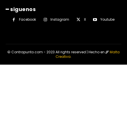
━ siguenos
Facebook
Instagram
X
Youtube
© Contrapunto.com - 2023 All rights reserved | Hecho en 🌾
Malta
Creativa
.