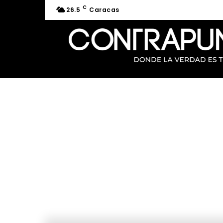
C
26.5
Caracas