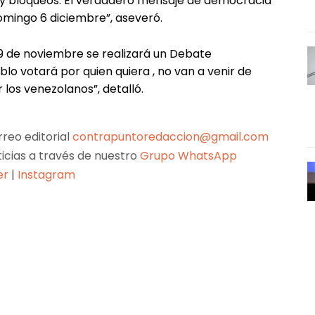
s y bloqueos. El verdadero mensaje de democracia
omingo 6 diciembre”, aseveró.
19 de noviembre se realizará un Debate
blo votará por quien quiera , no van a venir de
 los venezolanos”, detalló.
reo editorial
contrapuntoredaccion@gmail.com
ticias a través de nuestro
Grupo WhatsApp
er
|
Instagram
Pinterest
WhatsApp