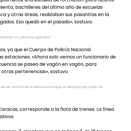
iento, bachilleres del último año de escuelas
a y otras áreas, realizaban sus pasantías en la
gados. Eso quedó en el pasado», sostuvo.
antienen sin personal operativo
s, ya que el Cuerpo de Policía Nacional
las estaciones. «Ahora solo vemos un funcionario de
incuencia se pasea de vagón en vagón, para
y otras pertenencias», sostuvo.
o de ser víctima de la delincuencia que se desplaza por todas las
aracas, corresponde a la flota de trenes. La línea
ativos.