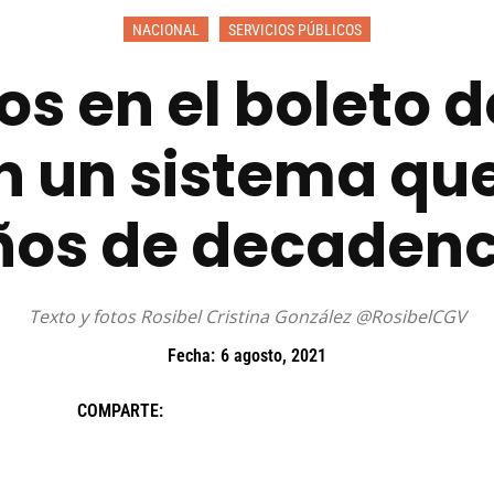
NACIONAL
SERVICIOS PÚBLICOS
s en el boleto d
n un sistema qu
ños de decadenc
Texto y fotos Rosibel Cristina González @RosibelCGV
Fecha:
6 agosto, 2021
COMPARTE: