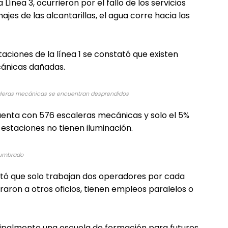
Línea 3, ocurrieron por el fallo de los servicios
najes de las alcantarillas, el agua corre hacia las
taciones de la línea 1 se constató que existen
cánicas dañadas.
aleras mecánicas se encuentran desprendidos
cuenta con 576 escaleras mecánicas y solo el 5%
estaciones no tienen iluminación.
lumbrado
otó que solo trabajan dos operadores por cada
aron a otros oficios, tienen empleos paralelos o
ipalmente una escuela de formación para futuros