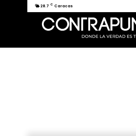
C
28.7
Caracas