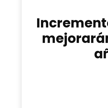
Incremento
mejorará
a