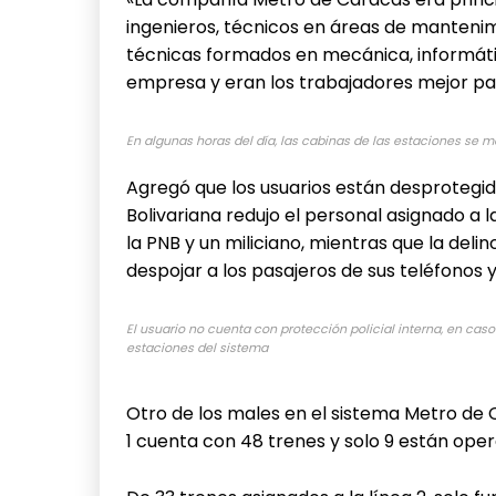
ingenieros, técnicos en áreas de mantenim
técnicas formados en mecánica, informátic
empresa y eran los trabajadores mejor pa
En algunas horas del día, las cabinas de las estaciones se m
Agregó que los usuarios están desprotegido
Bolivariana redujo el personal asignado a 
la PNB y un miliciano, mientras que la del
despojar a los pasajeros de sus teléfonos 
El usuario no cuenta con protección policial interna, en cas
estaciones del sistema
Otro de los males en el sistema Metro de C
1 cuenta con 48 trenes y solo 9 están oper