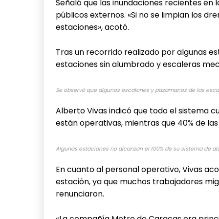
Señaló que las inundaciones recientes en la 
públicos externos. «Si no se limpian los dre
estaciones», acotó.
Tras un recorrido realizado por algunas es
estaciones sin alumbrado y escaleras me
Se observó que algunos escalones y pasamanos de las esc
Alberto Vivas indicó que todo el sistema 
están operativas, mientras que 40% de las 
Algunas estaciones no alcanzan el 100% de su sistema de a
En cuanto al personal operativo, Vivas ac
estación, ya que muchos trabajadores migr
renunciaron.
«La compañía Metro de Caracas era princ