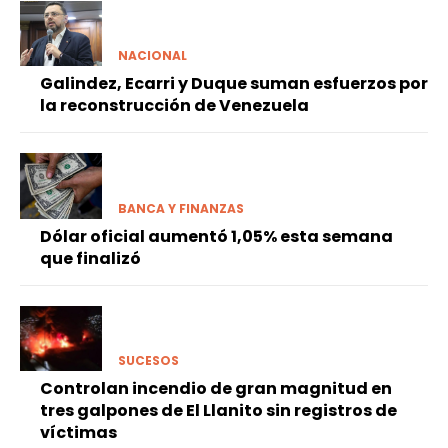
NACIONAL
Galindez, Ecarri y Duque suman esfuerzos por
la reconstrucción de Venezuela
BANCA Y FINANZAS
Dólar oficial aumentó 1,05% esta semana
que finalizó
SUCESOS
Controlan incendio de gran magnitud en
tres galpones de El Llanito sin registros de
víctimas