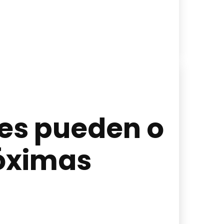
nes pueden o
róximas