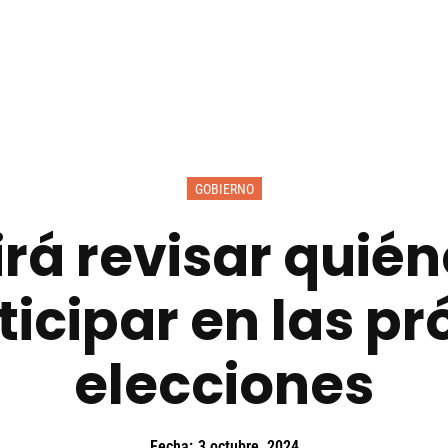
GOBIERNO
irá revisar quié
ticipar en las p
elecciones
Fecha:
3 octubre, 2024