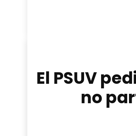
El PSUV ped
no par