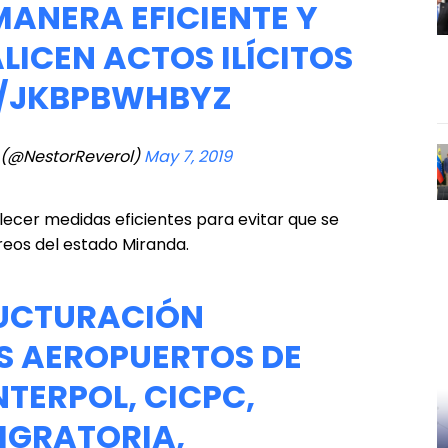
MANERA EFICIENTE Y
ALICEN ACTOS ILÍCITOS
M/JKBPBWHBYZ
l (@NestorReverol)
May 7, 2019
blecer medidas eficientes para evitar que se
éreos del estado Miranda.
UCTURACIÓN
OS AEROPUERTOS DE
NTERPOL, CICPC,
MIGRATORIA,