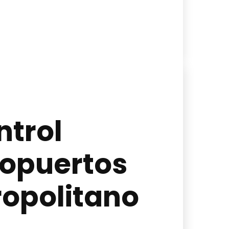
ntrol
ropuertos
ropolitano