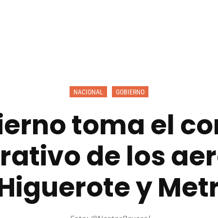
NACIONAL
GOBIERNO
erno toma el co
rativo de los ae
Higuerote y Met