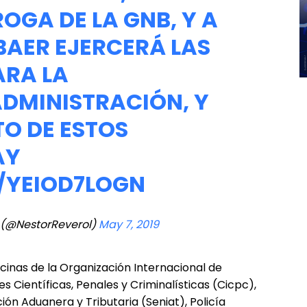
GA DE LA GNB, Y A
BAER
EJERCERÁ LAS
ARA LA
DMINISTRACIÓN, Y
O DE ESTOS
AY
/YEIOD7LOGN
l (@NestorReverol)
May 7, 2019
icinas de la Organización Internacional de
es Científicas, Penales y Criminalísticas (Cicpc),
ión Aduanera y Tributaria (Seniat), Policía