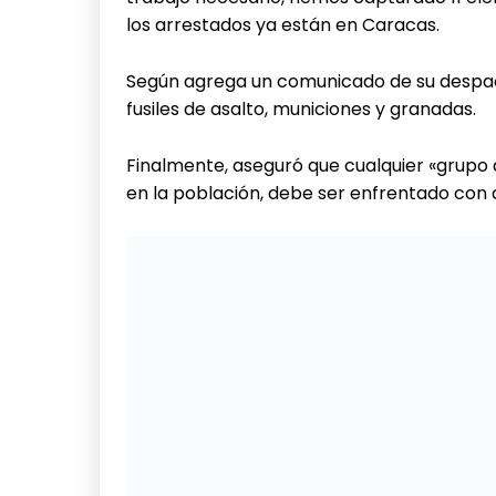
los arrestados ya están en Caracas.
Según agrega un comunicado de su despach
fusiles de asalto, municiones y granadas.
Finalmente, aseguró que cualquier «grupo
en la población, debe ser enfrentado con c
El pasado domingo, Nicolás Maduro anunci
que identificó como un «paramilitar» que re
«Hemos capturado a un jefe del grupo par
meses en el Apure, lo capturamos con dos 
declara que había salido de sus guaridas e
porque venía a Caracas a un plan», dijo el 