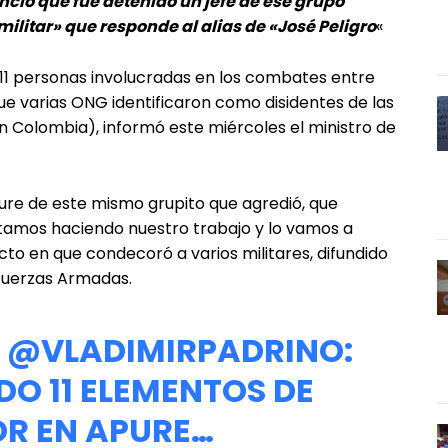
ció que fue detenido un jefe de ese grupo
ilitar» que responde al alias de «José Peligro
«
 11 personas involucradas en los combates entre
e varias ONG identificaron como disidentes de las
n Colombia), informó este miércoles el ministro de
re de este mismo grupito que agredió, que
stamos haciendo nuestro trabajo y lo vamos a
cto en que condecoró a varios militares, difundido
 Fuerzas Armadas.
J
@VLADIMIRPADRINO
:
O 11 ELEMENTOS DE
R EN APURE…