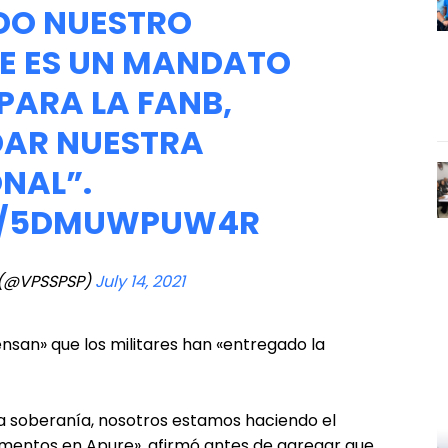
DO NUESTRO
E ES UN MANDATO
PARA LA FANB,
DAR NUESTRA
NAL”.
OM/5DMUWPUW4R
 (@VPSSPSP)
July 14, 2021
nsan» que los militares han «entregado la
a soberanía, nosotros estamos haciendo el
ementos en Apure», afirmó antes de agregar que