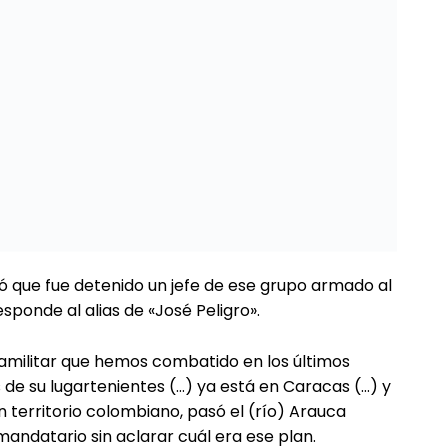
sado en Apure las autoridades han facilitado
mento, no han confirmado cuántos militares han
pese a que los militares han difundido fotos de
desarmada guerrilla de las FARC.
es difundió numerosas informaciones sobre la
reo editorial
contrapuntoredaccion@gmail.com
ticias a través de nuestro
Grupo WhatsApp
er
|
Instagram
Pinterest
WhatsApp