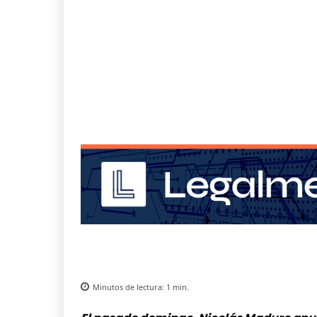
Minutos de lectura:
1
min.