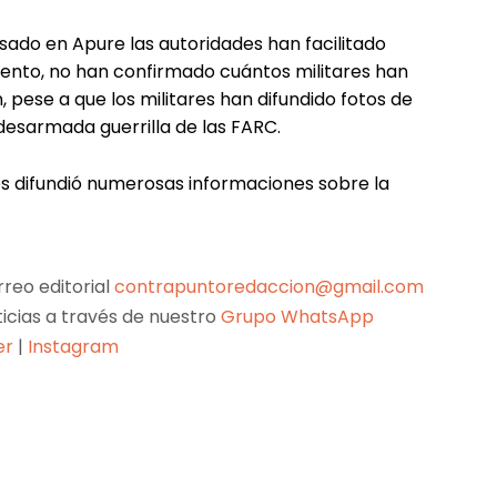
━ contáctanos
━ 
contrapuntoredaccion@gmail.com
© Contrapunto.com - 2023 All rights reserved | Hecho en 🌾
Malta Creativ