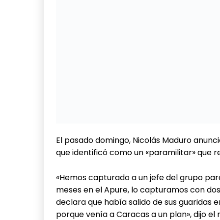
Sobre el conflicto que estalló en marzo pa
escasa información oficial y, hasta el mo
fallecido ni a qué grupo armado combaten, 
uniformes incautados con el logo de la ya 
Ante esa falta de datos, la ONG Fundared
situación.
Para contactarnos escribe a nuestro cor
Recibe la actualización diaria de no
Twitt
Facebook
X