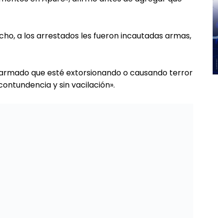
o, a los arrestados les fueron incautadas armas,
 armado que esté extorsionando o causando terror
ontundencia y sin vacilación».
ó que fue detenido un jefe de ese grupo armado al
sponde al alias de «José Peligro».
amilitar que hemos combatido en los últimos
de su lugartenientes (…) ya está en Caracas (…) y
n territorio colombiano, pasó el (río) Arauca
mandatario sin aclarar cuál era ese plan.