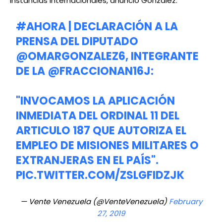
instancias internacionales, anunció González.
#AHORA
| DECLARACIÓN A LA
PRENSA DEL DIPUTADO
@OMARGONZALEZ6
, INTEGRANTE
DE LA
@FRACCIONAN16J
:
"INVOCAMOS LA APLICACIÓN
INMEDIATA DEL ORDINAL 11 DEL
ARTICULO 187 QUE AUTORIZA EL
EMPLEO DE MISIONES MILITARES O
EXTRANJERAS EN EL PAÍS".
PIC.TWITTER.COM/ZSLGFIDZJK
— Vente Venezuela (@VenteVenezuela)
February
27, 2019