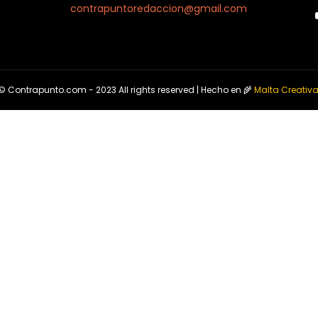
contrapuntoredaccion@gmail.com
© Contrapunto.com - 2023 All rights reserved | Hecho en 🌾
Malta Creativ