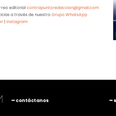
reo editorial
contrapuntoredaccion@gmail.com
ticias a través de nuestro
Grupo WhatsApp
er
|
Instagram
Pinterest
WhatsApp
━ contáctanos
━ 