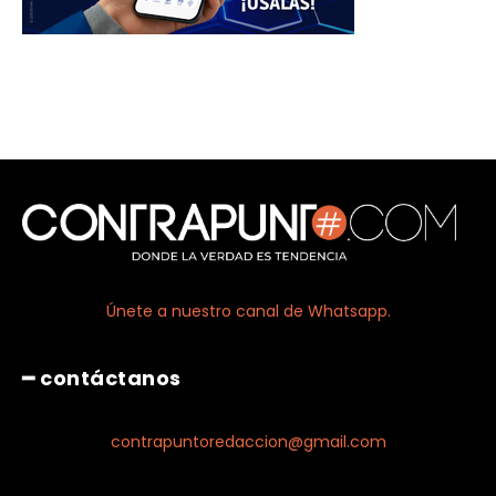
Únete a nuestro canal de Whatsapp.
━ contáctanos
contrapuntoredaccion@gmail.com