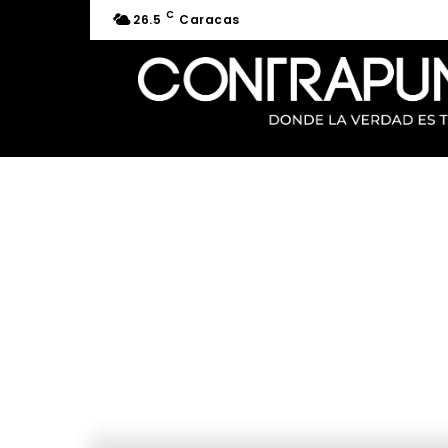
C
26.5
Caracas