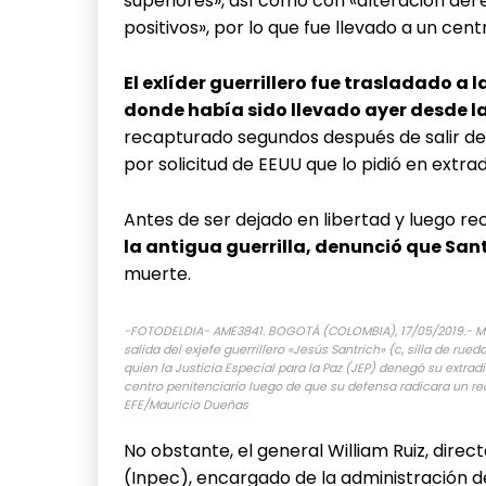
superiores», así como con «alteración del 
positivos», por lo que fue llevado a un cen
El exlíder guerrillero fue trasladado a l
donde había sido llevado ayer desde la
recapturado segundos después de salir de 
por solicitud de EEUU que lo pidió en extra
Antes de ser dejado en libertad y luego r
la antigua guerrilla, denunció que San
muerte.
-FOTODELDIA- AME3841. BOGOTÁ (COLOMBIA), 17/05/2019.- Mi
salida del exjefe guerrillero «Jesús Santrich» (c, silla de rue
quien la Justicia Especial para la Paz (JEP) denegó su extrad
centro penitenciario luego de que su defensa radicara un re
EFE/Mauricio Dueñas
No obstante, el general William Ruiz, direct
(Inpec), encargado de la administración d