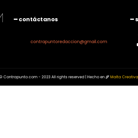
━ contáctanos
━ 
contrapuntoredaccion@gmail.com
© Contrapunto.com - 2023 All rights reserved | Hecho en 🌾
Malta Creativ