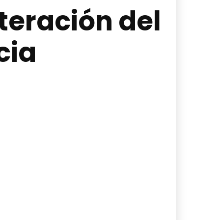
teración del
cia