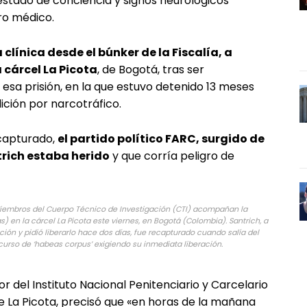
estado de conciencia y signos neurológicos
tro médico.
a clínica desde el búnker de la Fiscalía, a
 cárcel La Picota
, de Bogotá, tras ser
esa prisión, en la que estuvo detenido 13 meses
dición por narcotráfico.
ecapturado,
el partido político FARC, surgido de
trich estaba herido
y que corría peligro de
embros del Cuerpo Técnico de Investigación (CTI) acompañan la
das) en la cárcel La Picota este viernes, en Bogotá (Colombia). Santrich, a
ición y pidió liberarlo hace dos días, fue recapturado cuando salía del
curso de ‘habeas corpus’ exigiendo su inmediata liberación.
or del Instituto Nacional Penitenciario y Carcelario
e La Picota, precisó que «en horas de la mañana