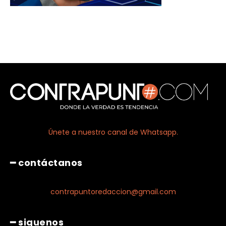
Únete a nuestro canal de Whatsapp.
━ contáctanos
contrapuntoredaccion@gmail.com
━ siguenos