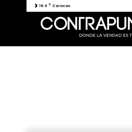
C
18.4
Caracas