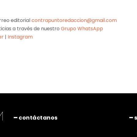
reo editorial
contrapuntoredaccion@gmail.com
ticias a través de nuestro
Grupo WhatsApp
er
|
Instagram
Pinterest
WhatsApp
━ contáctanos
━ 