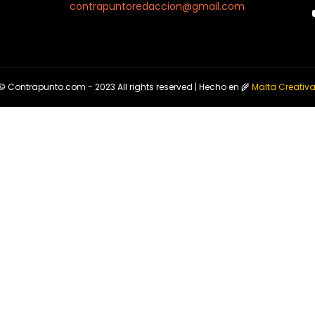
contrapuntoredaccion@gmail.com
© Contrapunto.com - 2023 All rights reserved | Hecho en 🌾
Malta Creativ