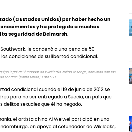
tado (a Estados Unidos) por haber hecho un
onocimientos y ha protegido a muchas
alta seguridad de Belmarsh.
de Southwark, le condenó a una pena de 50
as condiciones de su libertad condicional.
quipo legal del fundador de Wikilieaks Julian Assange, conversa con los
de Londres (Reino Unido). Foto : EFE.
ertad condicional cuando el 19 de junio de 2012 se
res para no ser entregado a Suecia, un país que
s delitos sexuales que él ha negado.
ania, el artista chino Ai Weiwei participó en una
randemburgo, en apoyo al cofundador de Wikileaks,