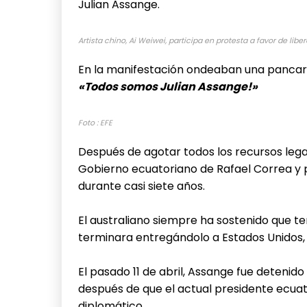
Julian Assange.
Artista chino, Ai Weiwei, participa en protesta a favor de libe
En la manifestación ondeaban una pancart
«Todos somos Julian Assange!»
Foto : EFE
Después de agotar todos los recursos legal
Gobierno ecuatoriano de Rafael Correa y 
durante casi siete años.
El australiano siempre ha sostenido que ten
terminara entregándolo a Estados Unidos, d
El pasado 11 de abril, Assange fue detenido
después de que el actual presidente ecuator
diplomático.