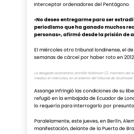
interceptar ordenadores del Pentágono.
«
No deseo entregarme para ser extradi
periodismo que ha ganado muchos rec
personas», afirmó desde la prisión de 
El miércoles otro tribunal londinense, el 
semanas de cárcel por haber roto en 2012 l
La abogada australiana Jennifer Robinson (i), miembro del e
medios el miércoles, en el exterior del tribunal de Southwark 
Assange infringió las condiciones de su lib
refugió en la embajada de Ecuador de Lond
lo requería para interrogarlo por presunto
Paralelamente, este jueves, en Berlín, Alem
manifestación, delante de la Puerta de B