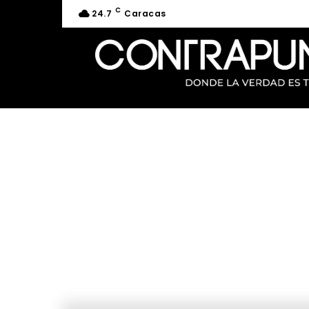
C
24.7
Caracas