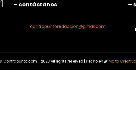
━ contáctanos
━ 
contrapuntoredaccion@gmail.com
© Contrapunto.com - 2023 All rights reserved | Hecho en 🌾
Malta Creativ