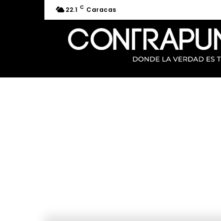
C
22.1
Caracas