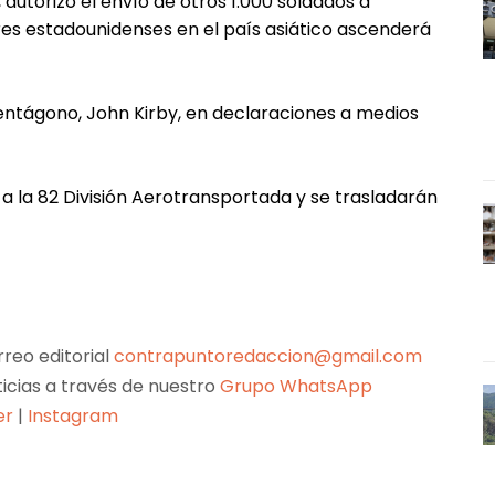
 autorizó el envío de otros 1.000 soldados a
ares estadounidenses en el país asiático ascenderá
Pentágono, John Kirby, en declaraciones a medios
a la 82 División Aerotransportada y se trasladarán
reo editorial
contrapuntoredaccion@gmail.com
ticias a través de nuestro
Grupo WhatsApp
er
|
Instagram