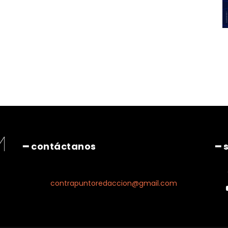
━ contáctanos
━ 
contrapuntoredaccion@gmail.com