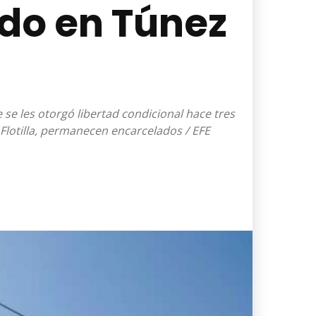
ido en Túnez
se les otorgó libertad condicional hace tres
 Flotilla, permanecen encarcelados / EFE