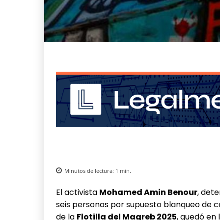
Minutos de lectura:
1
min.
El activista
Mohamed Amin Benour
, det
seis personas por supuesto blanqueo de ca
de la
Flotilla del Magreb 2025
, quedó en 