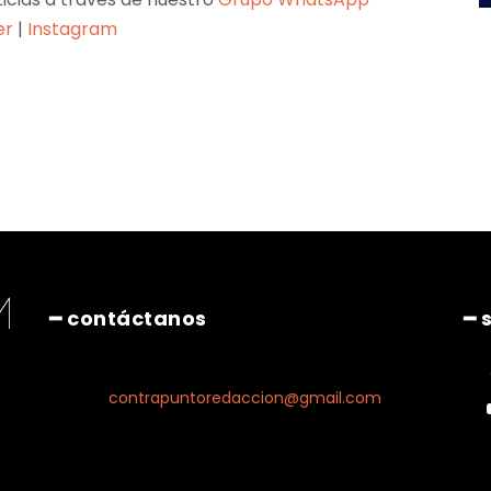
er
|
Instagram
Pinterest
WhatsApp
━ contáctanos
━ 
contrapuntoredaccion@gmail.com