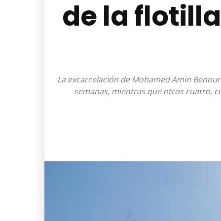
de la floti
La excarcelación de Mohamed Amin Benour se 
semanas, mientras que otros cuatro, cuy