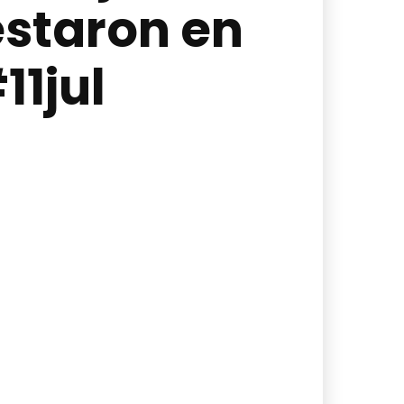
estaron en
11jul