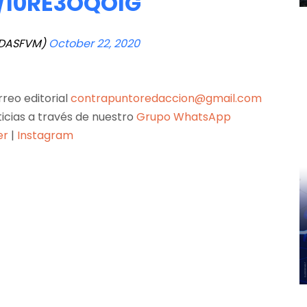
/I0RE3OQOIG
NDASFVM)
October 22, 2020
reo editorial
contrapuntoredaccion@gmail.com
ticias a través de nuestro
Grupo WhatsApp
er
|
Instagram
Pinterest
WhatsApp