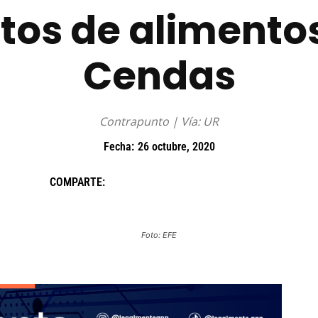
stos de alimentos
Cendas
Contrapunto | Vía: UR
Fecha:
26 octubre, 2020
COMPARTE:
Foto: EFE