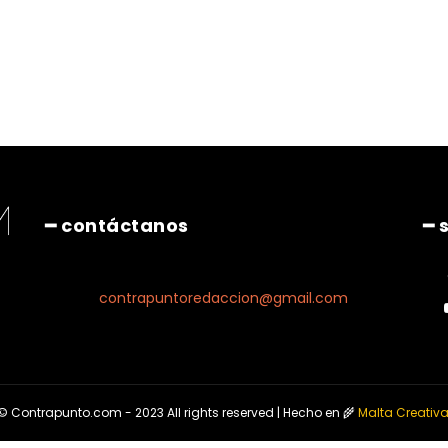
━ contáctanos
━ 
contrapuntoredaccion@gmail.com
© Contrapunto.com - 2023 All rights reserved | Hecho en 🌾
Malta Creativ