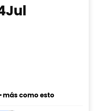
4Jul
━ más como esto