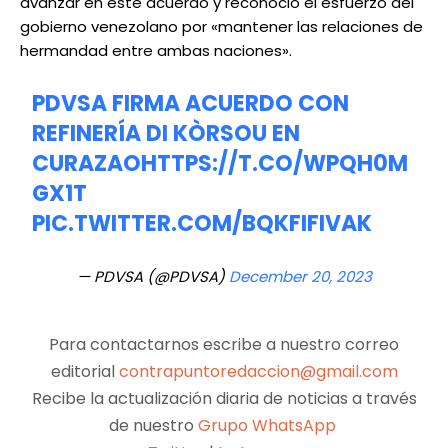
avanzar en este acuerdo y reconoció el esfuerzo del
gobierno venezolano por «mantener las relaciones de
hermandad entre ambas naciones».
PDVSA FIRMA ACUERDO CON
REFINERÍA DI KÒRSOU EN
CURAZAO
HTTPS://T.CO/WPQH0M
GX1T
PIC.TWITTER.COM/BQKFIFIVAK
— PDVSA (@PDVSA)
December 20, 2023
Para contactarnos escribe a nuestro correo
editorial
contrapuntoredaccion@gmail.com
Recibe la actualización diaria de noticias a través
de nuestro
Grupo WhatsApp