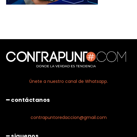
Únete a nuestro canal de Whatsapp.
━ contáctanos
contrapuntoredaccion@gmail.com
━ siguenos