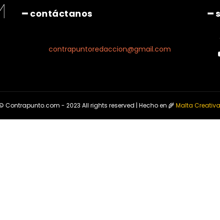
━ contáctanos
━ 
contrapuntoredaccion@gmail.com
© Contrapunto.com - 2023 All rights reserved | Hecho en 🌾
Malta Creativ