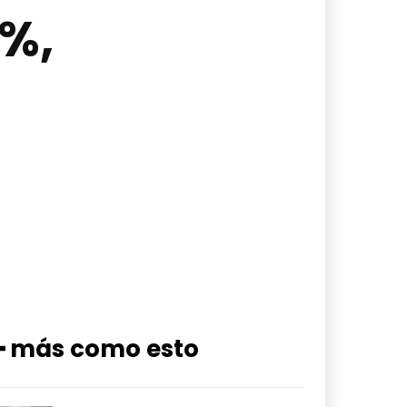
 %,
━ más como esto