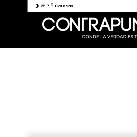
C
25.7
Caracas