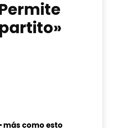
 Permite
ipartito»
━ más como esto