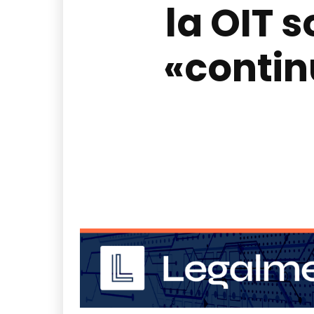
la OIT 
«continu