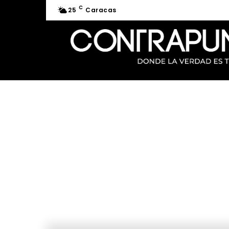
C
25
Caracas