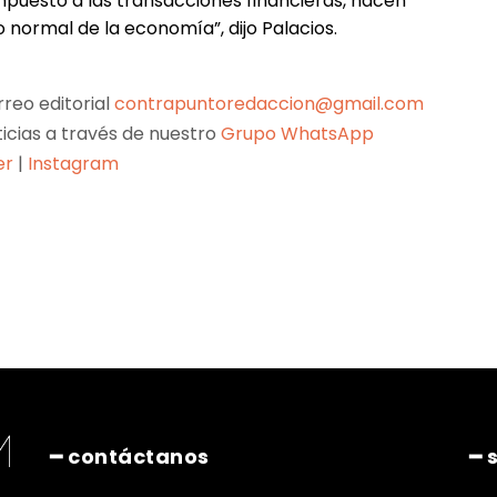
mpuesto a las transacciones financieras, hacen
 normal de la economía”, dijo Palacios.
reo editorial
contrapuntoredaccion@gmail.com
ticias a través de nuestro
Grupo WhatsApp
er
|
Instagram
Pinterest
WhatsApp
━ contáctanos
━ 