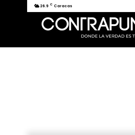
C
26.9
Caracas