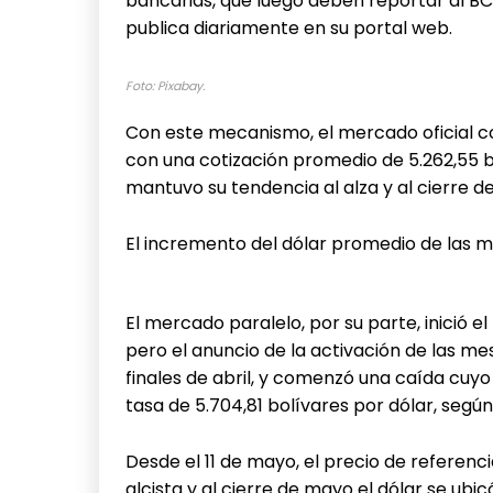
bancarias, que luego deben reportar al B
publica diariamente en su portal web.
Foto: Pixabay.
Con este mecanismo, el mercado oficial 
con una cotización promedio de 5.262,55 bo
mantuvo su tendencia al alza y al cierre d
El incremento del dólar promedio de las me
El mercado paralelo, por su parte, inició e
pero el anuncio de la activación de las m
finales de abril, y comenzó una caída cuy
tasa de 5.704,81 bolívares por dólar, segú
Desde el 11 de mayo, el precio de referen
alcista y al cierre de mayo el dólar se ubic