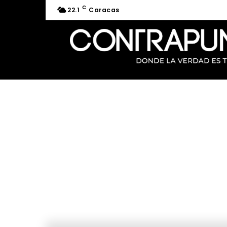
C
22.1
Caracas