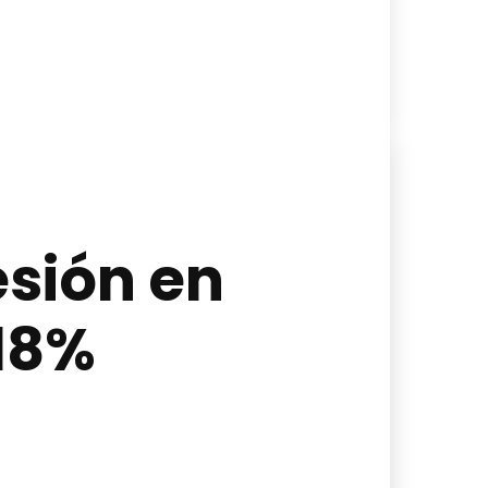
esión en
18%