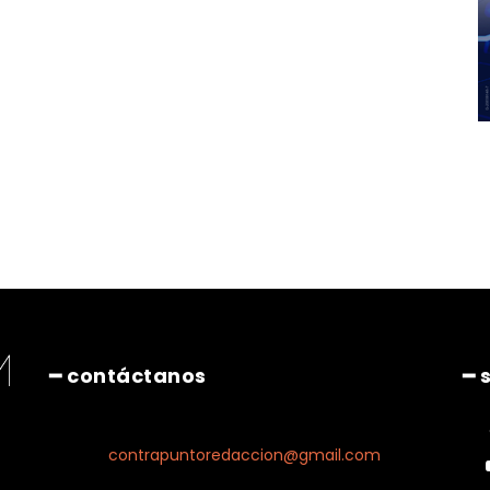
━ contáctanos
━ 
contrapuntoredaccion@gmail.com