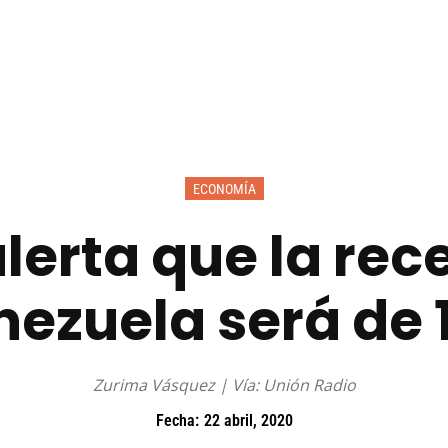
ECONOMÍA
lerta que la rec
nezuela será de 
Zurima Vásquez | Vía: Unión Radio
Fecha:
22 abril, 2020