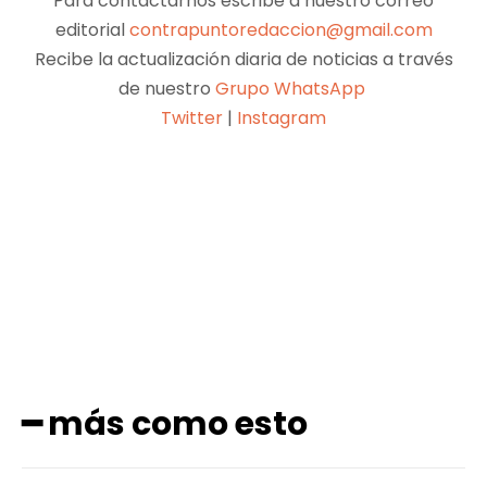
Para contactarnos escribe a nuestro correo
editorial
contrapuntoredaccion@gmail.com
Recibe la actualización diaria de noticias a través
de nuestro
Grupo WhatsApp
Twitter
|
Instagram
Facebook
X
Pinterest
WhatsApp
━ más como esto