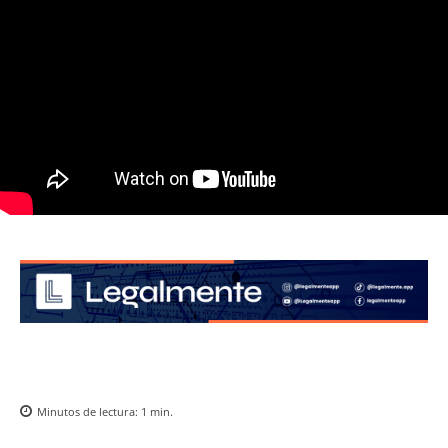
Minutos de lectura:
1
min.