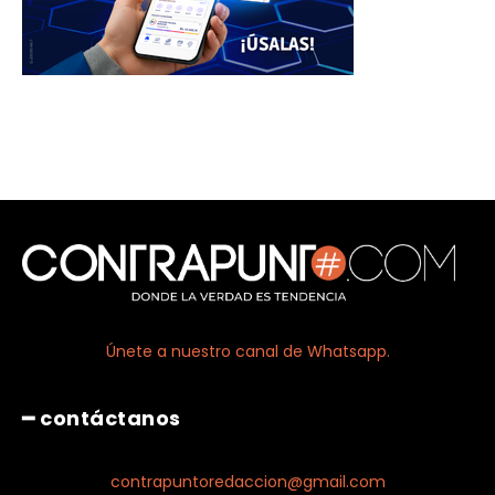
Únete a nuestro canal de Whatsapp.
━ contáctanos
contrapuntoredaccion@gmail.com