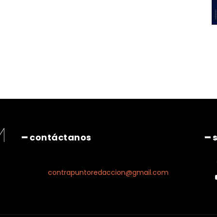
Pinterest
WhatsApp
━ contáctanos
━ 
contrapuntoredaccion@gmail.com