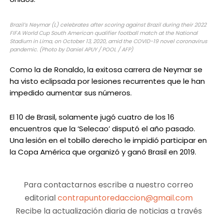
Brazil’s Neymar (L) celebrates after scoring against Brazil during their 2022
FIFA World Cup South American qualifier football match at the National
Stadium in Lima, on October 13, 2020, amid the COVID-19 novel coronavirus
pandemic. (Photo by Daniel APUY / POOL / AFP)
Como la de Ronaldo, la exitosa carrera de Neymar se
ha visto eclipsada por lesiones recurrentes que le han
impedido aumentar sus números.
El 10 de Brasil, solamente jugó cuatro de los 16
encuentros que la ‘Selecao’ disputó el año pasado.
Una lesión en el tobillo derecho le impidió participar en
la Copa América que organizó y ganó Brasil en 2019.
Para contactarnos escribe a nuestro correo
editorial
contrapuntoredaccion@gmail.com
Recibe la actualización diaria de noticias a través