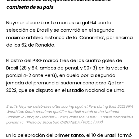
camiseta de su país
Neymar alcanzó este martes su gol 64 con la
selección de Brasil y se convirtió en el segundo
máximo artillero histórico de la ‘Canarinha’, por encima
de los 62 de Ronaldo.
El astro del PSG marcó tres de los cuatro goles de
Brasil (28 y 84, ambos de penal, y 90+3) en la victoria
parcial 4-2 ante Perú), en duelo por la segunda
jornada del premundial sudamericano para Qatar-
2022, que se disputa en el Estadio Nacional de Lima.
Brazil’s Neymar celebrates after scoring against Peru during their 2022 FIFA
World Cup South American qualifier football match at the National
Stadium in Lima, on October 13, 2020, amid the COVID-19 novel coronavirus
pandemic. (Photo by Sebastian CASTANEDA / POOL / AFP)
En la celebración del primer tanto, el 10 de Brasil formó