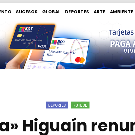
ENTO
SUCESOS
GLOBAL
DEPORTES
ARTE
AMBIENTE
DEPORTES
FÚTBOL
ta» Higuaín renu