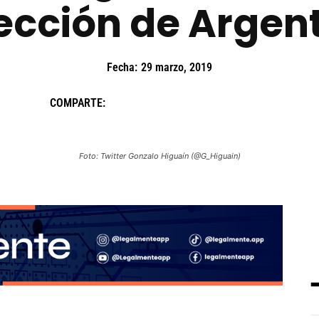
ección de Argen
Fecha:
29 marzo, 2019
COMPARTE:
Foto: Twitter Gonzalo Higuaín (@G_Higuain)