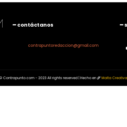
━ contáctanos
━ 
contrapuntoredaccion@gmail.com
© Contrapunto.com - 2023 All rights reserved | Hecho en 🌾
Malta Creativ