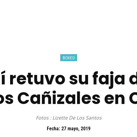
BOXEO
Así retuvo su faj
os Cañizales en 
Fotos : Lizette De Los Santos
Fecha:
27 mayo, 2019