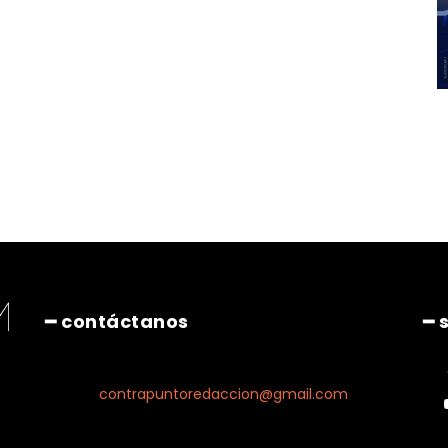
━ contáctanos
━ 
contrapuntoredaccion@gmail.com