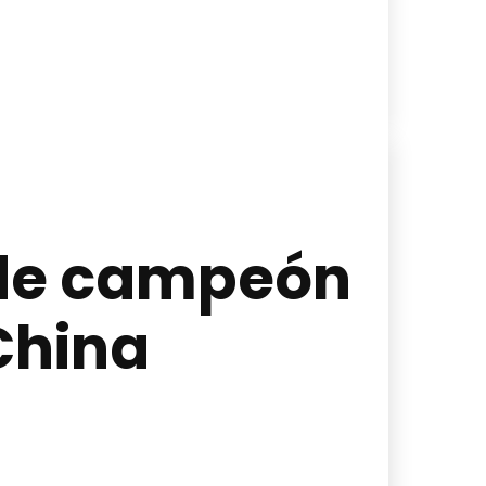
a de campeón
China