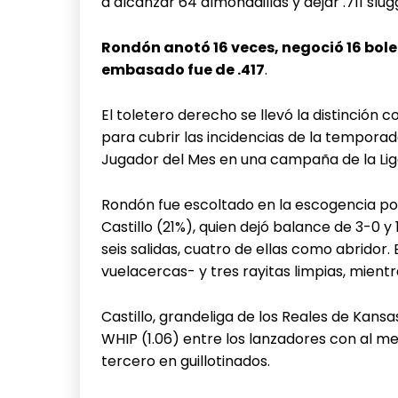
a alcanzar 64 almohadillas y dejar .711 slugg
Rondón anotó 16 veces, negoció 16 bole
embasado fue de .417
.
El toletero derecho se llevó la distinción 
para cubrir las incidencias de la tempora
Jugador del Mes en una campaña de la Liga
Rondón fue escoltado en la escogencia po
Castillo (21%), quien dejó balance de 3-0 y 
seis salidas, cuatro de ellas como abridor. 
vuelacercas- y tres rayitas limpias, mient
Castillo, grandeliga de los Reales de Kansa
WHIP (1.06) entre los lanzadores con al m
tercero en guillotinados.