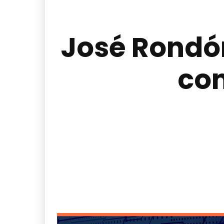
José Rondón
con