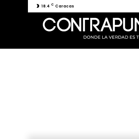
C
18.4
Caracas