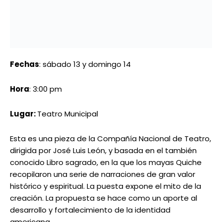
El Padre de Todos Nosotros
Fechas
: sábado 13 y domingo 14
Hora
: 4:00 pm
Lugar:
Teatro Luis Peraza, en la Avenida Universitaria
Guillermo Díaz Yuma es el encargado de dirigir la
puesta en escena que se embarca en la vida de cinco
hermanos que se reúnen para decidir sobre la oferta
de una compañía de refresco que les pide poder
hacer un spot con el nombre de «no se elige ser un
héroe» el cual haría destacar a su difunto padre quien
rescata a una niña a punto de ahogarse al saltar por
un acantilado. El dramaturgo utiliza como marco esa
propuesta para plantear un conflicto socio-familiar y
político actual, donde hay una crítica mordaz que