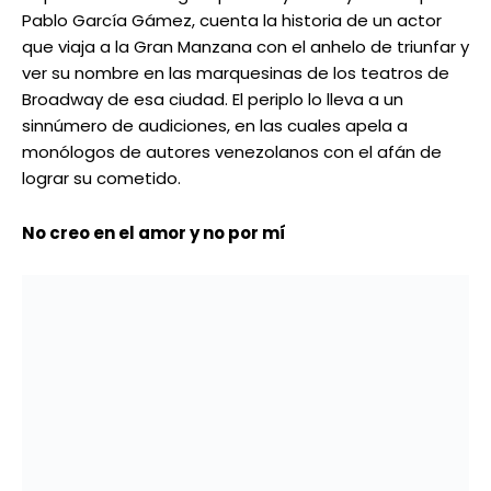
Pablo García Gámez, cuenta la historia de un actor
que viaja a la Gran Manzana con el anhelo de triunfar y
ver su nombre en las marquesinas de los teatros de
Broadway de esa ciudad. El periplo lo lleva a un
sinnúmero de audiciones, en las cuales apela a
monólogos de autores venezolanos con el afán de
lograr su cometido.
No creo en el amor y no por mí
Fechas:
sábado 13 y domingo 14
Hora:
5:00 pm
Lugar:
Sala Rajatabla, en Bellas Artes
La Fundación Rajatabla bajo la dirección de Francisco