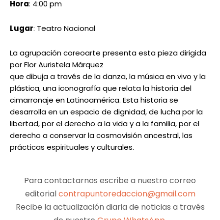
EEUU
Bloomberg: EEUU incrementó la presión sobre
el empresario Harry Sargeant III para forzar
su salida del sector petrolero venezolano