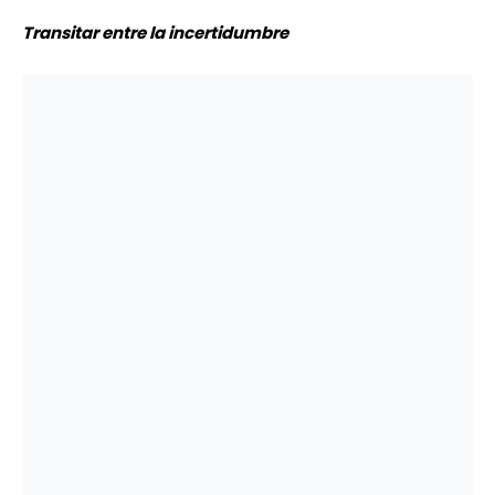
desarrolla en un espacio de dignidad, de lucha por la
libertad, por el derecho a la vida y a la familia, por el
derecho a conservar la cosmovisión ancestral, las
prácticas espirituales y culturales.
Para contactarnos escribe a nuestro correo
editorial
contrapuntoredaccion@gmail.com
Recibe la actualización diaria de noticias a través
de nuestro
Grupo WhatsApp
Twitter
|
Instagram
Facebook
X
Pinterest
WhatsApp