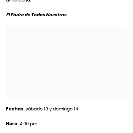
lleva a la reflexión, atravesada por el humor y la risa
siempre presente. La agrupación de teatro TET,
encarna la pieza.
Tócame
Fechas
: lunes 15 y martes 16
Hora
: 3:00 pm
Lugar
: Sala Doris Wells de la Casa del Artista, en
Quebrada Honda
Tócame
habla sobre un tema tabú: la anorgasmia o
incapacidad de sentir placer. Cree la sociedad que
todas las mujeres sienten placer y, de no hacerlo, lo
fingen. Lo triste es que así pueden funcionar toda la