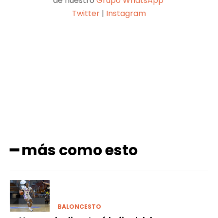
Únete a nuestro canal de Whatsapp.
━ contáctanos
contrapuntoredaccion@gmail.com
━ siguenos
Facebook
Instagram
X
Youtube