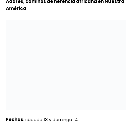
insumos para 10.000 pacientes
SALUD
OPS y autoridades venezolanas activaron
sistema de monitoreo sanitario para
prevenir brotes tras los sismos
EEUU
Senado de EEUU aprueba una prórroga
presupuestaria hasta diciembre para evitar
el cierre del Gobierno