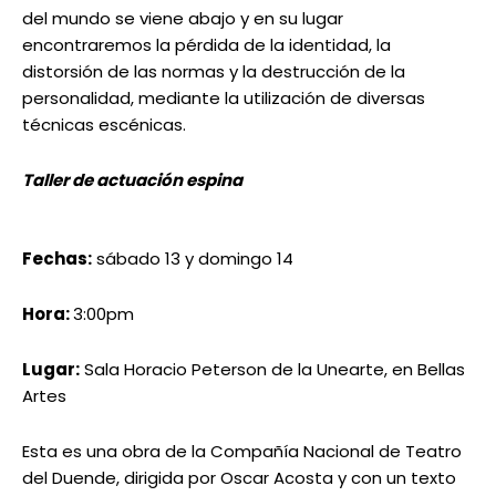
Fechas:
sábado 13 y domingo 14
Hora:
3:00pm
Lugar:
Sala Horacio Peterson de la Unearte, en Bellas
Artes
Esta es una obra de la Compañía Nacional de Teatro
del Duende, dirigida por Oscar Acosta y con un texto
original de
Francis Rueda, quien participa en la puesta
junto a la también primera actriz, Aura Rivas, en esta
reflexión sobre las complejidades de una mujer
madura, a quien le huyeron la fama y el amor justo
cuando estaba ante sus puertas. A la vez, la obra es
una sátira de las engañosas ofertas de formación
escénica que buscan lucrarse aprovechando la
ingenuidad de quienes aspiran ser grandes estrellas
de la actuación.