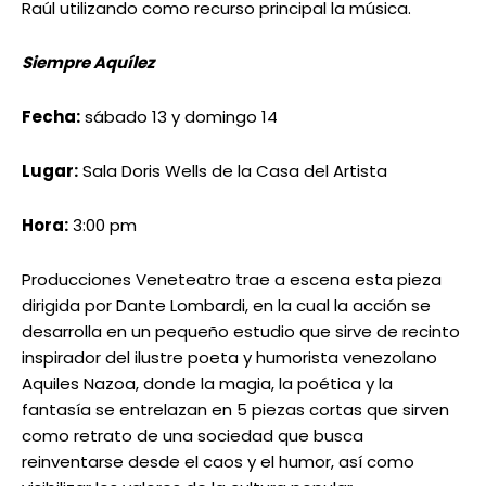
Producciones Veneteatro trae a escena esta pieza
dirigida por Dante Lombardi, en la cual la acción se
desarrolla en un pequeño estudio que sirve de recinto
inspirador del ilustre poeta y humorista venezolano
Aquiles Nazoa, donde la magia, la poética y la
fantasía se entrelazan en 5 piezas cortas que sirven
como retrato de una sociedad que busca
reinventarse desde el caos y el humor, así como
visibilizar los valores de la cultura popular
latinoamericana. Se trata de un homenaje rumbo a la
conmemoración del centenario de su nacimiento.
Rosa de papel
Fechas:
lunes 15 y martes 16
Hora:
5:00 pm