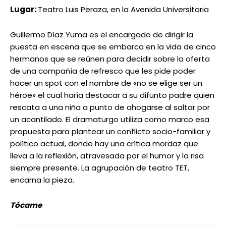
vida. En
Tócame
, ese grito oculto estalla como
dinamita, porque estas mujeres juran que sí importa,
que el sexo está conectado con los asuntos más
cotidianos de la vida. Así lo describe la dramaturga,
Verónica Arellano quien estrena esta obra con
Gustavo Mendoza Producciones, y además ha escrito
unas 25 piezas teatrales montadas en España, USA,
Chile, Londres, México y Venezuela.
Transitar entre la incertidumbre
Fechas
: lunes 15 y martes 16
Hora
: 3:00 pm
Lugar
: Teatro Alberto de Paz y Mateos