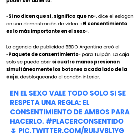
poder ser abierto.
«
Si no dicen que sí, significa que no
«, dice el eslogan
en una demostración de video. «
El consentimiento
es lo más importante en el sexo
«.
La agencia de publicidad BBDO Argentina creó el
«
Paquete de consentimiento
» para Tulipán. La caja
solo se puede abrir
si cuatro manos presionan
simultáneamente los botones a cada lado de la
caja
, desbloqueando el condón interior.
EN EL SEXO VALE TODO SOLO SI SE
RESPETA UNA REGLA: EL
CONSENTIMIENTO DE AMBOS PARA
HACERLO.
#PLACERCONSENTIDO
🌷
PIC.TWITTER.COM/RUIJVBL1YG