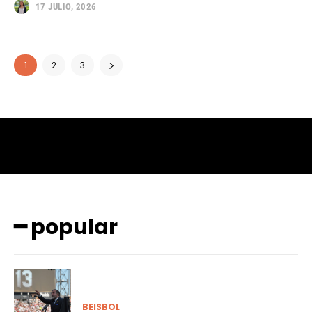
17 JULIO, 2026
1
2
3
━ popular
BEISBOL