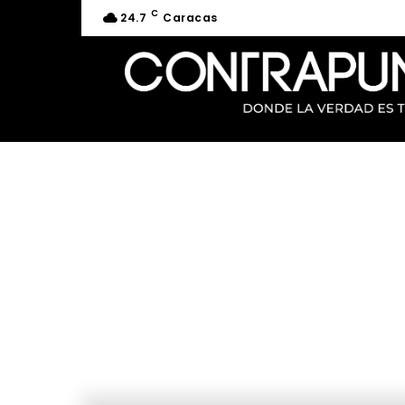
C
24.7
Caracas