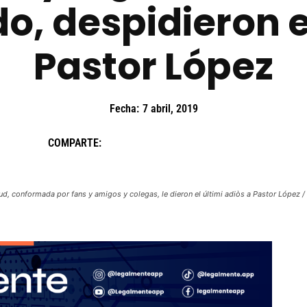
o, despidieron 
Pastor López
Fecha:
7 abril, 2019
COMPARTE:
ud, conformada por fans y amigos y colegas, le dieron el últimi adiòs a Pastor López /