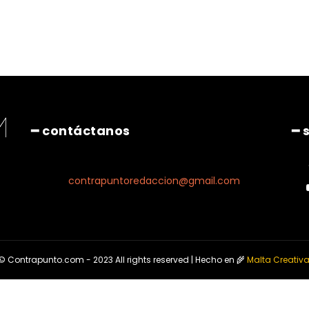
Pinterest
WhatsApp
━ contáctanos
━ 
contrapuntoredaccion@gmail.com
© Contrapunto.com - 2023 All rights reserved | Hecho en 🌾
Malta Creativ