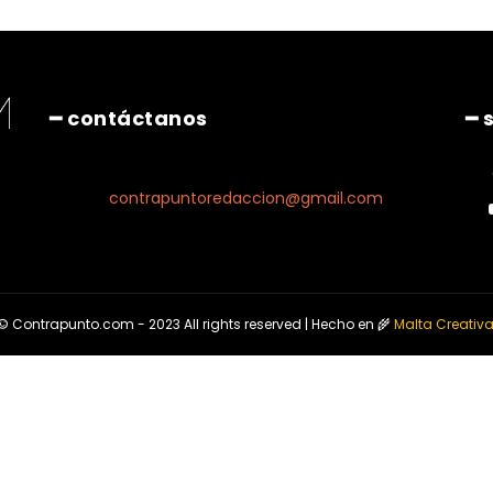
━ contáctanos
━ 
contrapuntoredaccion@gmail.com
© Contrapunto.com - 2023 All rights reserved | Hecho en 🌾
Malta Creativ