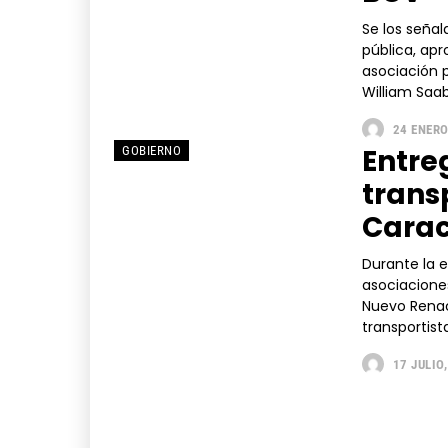
Se los señal
pública, ap
asociación p
William SaabE
24 ENERO
Entre
GOBIERNO
trans
Cara
Durante la 
asociaciones
Nuevo Renac
transportista
17 JULIO