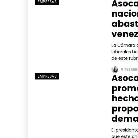
Asoca
EMPRESAS
nacio
abast
venez
La Cámara d
laborales ha
de este rubr
9 FEBRER
Asoca
EMPRESAS
promo
hecho
propo
deman
El presiden
que este a