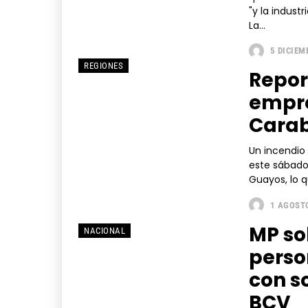
"y la indust
La...
5 DICIEM
REGIONES
Repor
empr
Cara
Un incendio
este sábado
Guayos, lo q
1 AGOSTO
MP so
NACIONAL
perso
con s
BCV