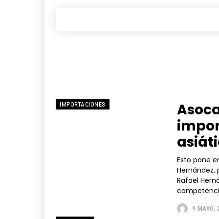
Asoca
IMPORTACIONES
impor
asiát
Esto pone en
Hernández, 
Rafael Hern
competencia
9 MAYO, 