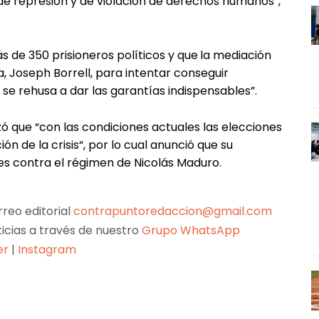
de represión y de violación de derechos humanos“,
 de 350 prisioneros políticos y que
la mediación
, Joseph Borrell, para intentar conseguir
e rehusa a dar las garantías indispensables”.
izó que “con las condiciones actuales las elecciones
ón de la crisis“, por lo cual anunció que su
les contra el régimen de Nicolás Maduro.
reo editorial
contrapuntoredaccion@gmail.com
ticias a través de nuestro
Grupo WhatsApp
er
|
Instagram
Pinterest
WhatsApp