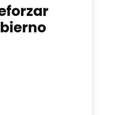
eforzar
obierno