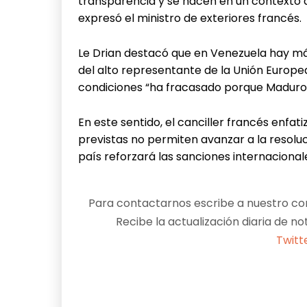
transparencia y se hacen en un contexto 
expresó el ministro de exteriores francés.
Le Drian destacó que en Venezuela hay más
del alto representante de la Unión Europea
condiciones “ha fracasado porque Maduro s
En este sentido, el canciller francés enfat
previstas no permiten avanzar a la resoluci
país reforzará las sanciones internaciona
Para contactarnos escribe a nuestro cor
Recibe la actualización diaria de no
Twitt
Facebook
X