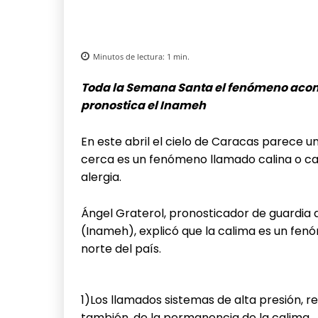
Minutos de lectura:
1
min.
Toda la Semana Santa el fenómeno aco
pronostica el Inameh
En este abril el cielo de Caracas parece u
cerca es un fenómeno llamado calina o cal
alergia.
Ángel Graterol, pronosticador de guardia d
(Inameh), explicó que la calima es un fen
norte del país.
1)Los llamados sistemas de alta presión, 
también, de la permanencia de la calima.