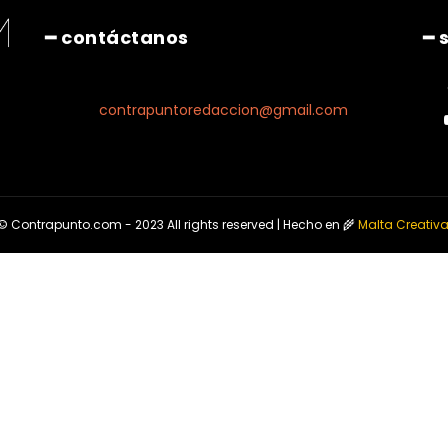
━ contáctanos
━ 
contrapuntoredaccion@gmail.com
© Contrapunto.com - 2023 All rights reserved | Hecho en 🌾
Malta Creativ