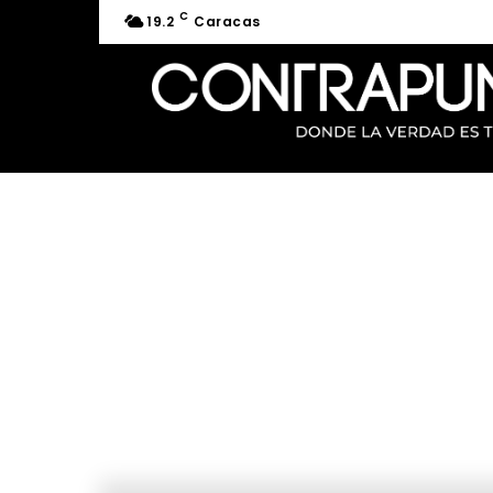
C
19.2
Caracas