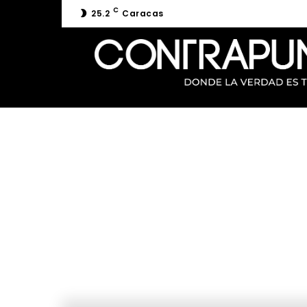
C
25.2
Caracas