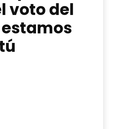
l voto del
o estamos
tú